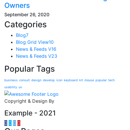
Owners
September 26, 2020
Categories
Blog
7
Blog Grid View
10
News & Feeds V1
6
News & Feeds V2
3
Popular Tags
business
consult
design
develop
icon
keyboard
kit
mouse
popular
tech
usability
ux
Copyright & Design By
Example - 2021